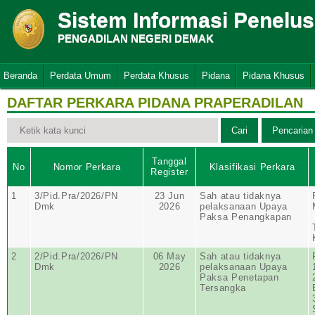
Sistem Informasi Penelu
PENGADILAN NEGERI DEMAK
Beranda
Perdata Umum
Perdata Khusus
Pidana
Pidana Khusus
DAFTAR PERKARA PIDANA PRAPERADILAN
Tanggal
No
Nomor Perkara
Klasifikasi Perkara
Register
1
3/Pid.Pra/2026/PN
23 Jun
Sah atau tidaknya
Dmk
2026
pelaksanaan Upaya
Paksa Penangkapan
2
2/Pid.Pra/2026/PN
06 May
Sah atau tidaknya
Dmk
2026
pelaksanaan Upaya
Paksa Penetapan
Tersangka