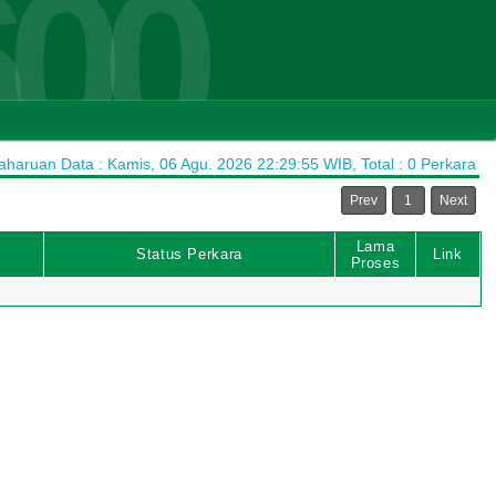
600
haruan Data : Kamis, 06 Agu. 2026 22:29:55 WIB, Total : 0 Perkara
Prev
1
Next
Lama
Status Perkara
Link
Proses