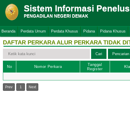
Sistem Informasi Penelu
PENGADILAN NEGERI DEMAK
Beranda
Perdata Umum
Perdata Khusus
Pidana
Pidana Khusus
DAFTAR PERKARA ALUR PERKARA TIDAK D
Tanggal
No
Nomor Perkara
Kla
Register
Prev
1
Next