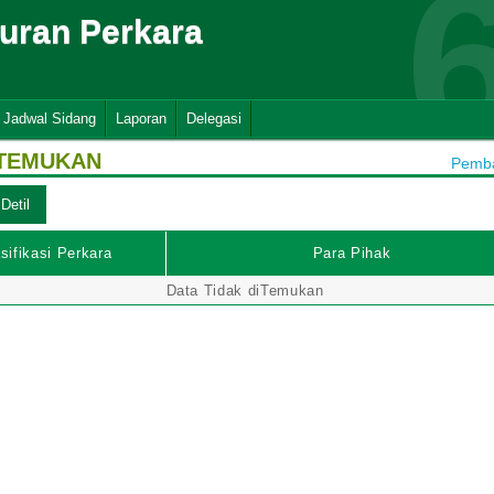
suran Perkara
Jadwal Sidang
Laporan
Delegasi
ITEMUKAN
Pemba
sifikasi Perkara
Para Pihak
Data Tidak diTemukan