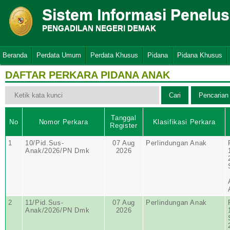
Sistem Informasi Penelu
PENGADILAN NEGERI DEMAK
Beranda
Perdata Umum
Perdata Khusus
Pidana
Pidana Khusus
DAFTAR PERKARA PIDANA ANAK
Tanggal
No
Nomor Perkara
Klasifikasi Perkara
Register
1
10/Pid.Sus-
07 Aug
Perlindungan Anak
Anak/2026/PN Dmk
2026
2
11/Pid.Sus-
07 Aug
Perlindungan Anak
Anak/2026/PN Dmk
2026