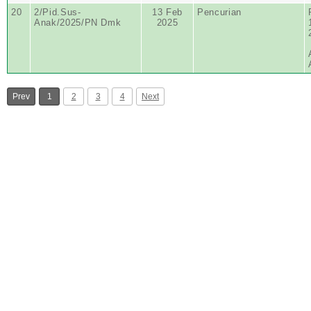
20
2/Pid.Sus-
13 Feb
Pencurian
Anak/2025/PN Dmk
2025
Prev
1
2
3
4
Next