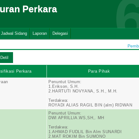
suran Perkara
Jadwal Sidang
Laporan
Delegasi
Pemba
sifikasi Perkara
Para Pihak
yaan
Penuntut Umum:
1.Erikson, S.H.
2.HARTUTI NOVYANA, S.H., M.H.
Terdakwa:
ROYADI ALIAS RAGIL BIN (alm) RIDWAN
Penuntut Umum:
DWI APRILLIA.WS,SH,. MH
Terdakwa:
1.AHMAD FUDLIL Bin Alm SUNARDI
2.MAT ROKIM Bin SUMONO