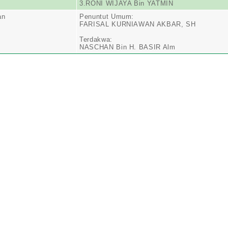
3.RONI WIJAYA Bin YATMIN
an
Penuntut Umum:
FARISAL KURNIAWAN AKBAR, SH
Terdakwa:
NASCHAN Bin H. BASIR Alm