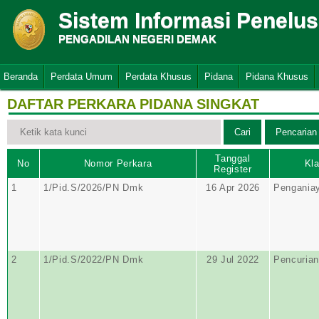
Sistem Informasi Penelu
PENGADILAN NEGERI DEMAK
Beranda
Perdata Umum
Perdata Khusus
Pidana
Pidana Khusus
DAFTAR PERKARA PIDANA SINGKAT
Tanggal
No
Nomor Perkara
Kla
Register
1
1/Pid.S/2026/PN Dmk
16 Apr 2026
Pengania
2
1/Pid.S/2022/PN Dmk
29 Jul 2022
Pencurian