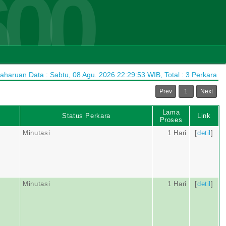
600
haruan Data : Sabtu, 08 Agu. 2026 22:29:53 WIB, Total : 3 Perkara
Prev
1
Next
Lama
Status Perkara
Link
Proses
Minutasi
1 Hari
[
detil
]
Minutasi
1 Hari
[
detil
]