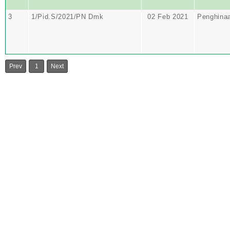
3
1/Pid.S/2021/PN Dmk
02 Feb 2021
Penghina
Prev
1
Next