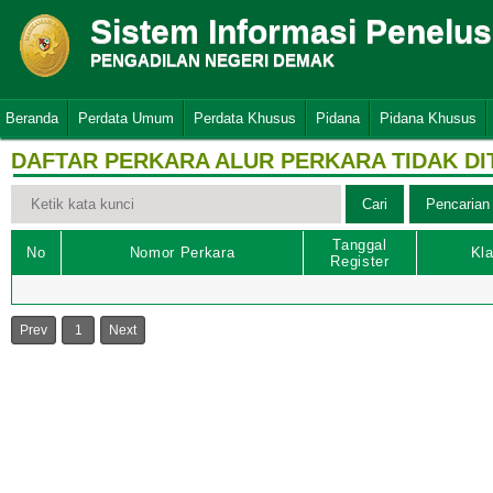
Sistem Informasi Penelu
PENGADILAN NEGERI DEMAK
Beranda
Perdata Umum
Perdata Khusus
Pidana
Pidana Khusus
DAFTAR PERKARA ALUR PERKARA TIDAK D
Tanggal
No
Nomor Perkara
Kla
Register
Prev
1
Next