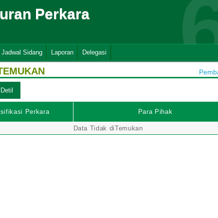
suran Perkara
Jadwal Sidang
Laporan
Delegasi
ITEMUKAN
Pemba
sifikasi Perkara
Para Pihak
Data Tidak diTemukan