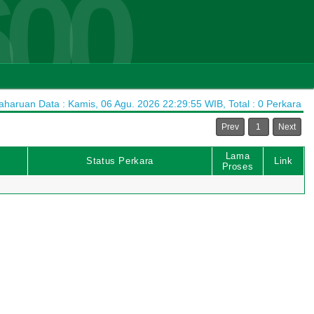
600
haruan Data : Kamis, 06 Agu. 2026 22:29:55 WIB, Total : 0 Perkara
Prev
1
Next
Lama
Status Perkara
Link
Proses