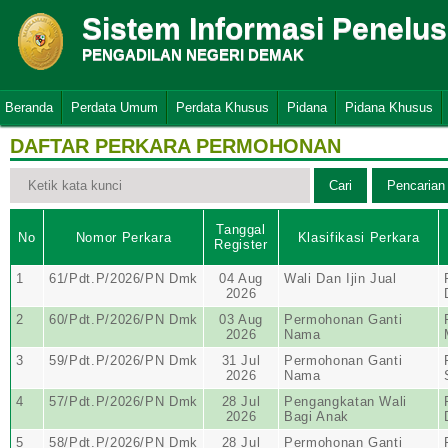
Sistem Informasi Penelu
PENGADILAN NEGERI DEMAK
Beranda
Perdata Umum
Perdata Khusus
Pidana
Pidana Khusus
DAFTAR PERKARA PERMOHONAN
Tanggal
No
Nomor Perkara
Klasifikasi Perkara
Register
1
61/Pdt.P/2026/PN Dmk
04 Aug
Wali Dan Ijin Jual
2026
2
60/Pdt.P/2026/PN Dmk
03 Aug
Permohonan Ganti
2026
Nama
3
59/Pdt.P/2026/PN Dmk
31 Jul
Permohonan Ganti
2026
Nama
4
57/Pdt.P/2026/PN Dmk
28 Jul
Pengangkatan Wali
2026
Bagi Anak
5
58/Pdt.P/2026/PN Dmk
28 Jul
Permohonan Ganti