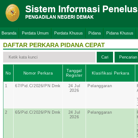
Sistem Informasi Penelu
PENGADILAN NEGERI DEMAK
Beranda
Perdata Umum
Perdata Khusus
Pidana
Pidana Khusus
DAFTAR PERKARA PIDANA CEPAT
Tanggal
No
Nomor Perkara
Klasifikasi Perkara
Register
1
67/Pid.C/2026/PN Dmk
24 Jul
Pelanggaran
2026
2
65/Pid.C/2026/PN Dmk
24 Jul
Pelanggaran
2026