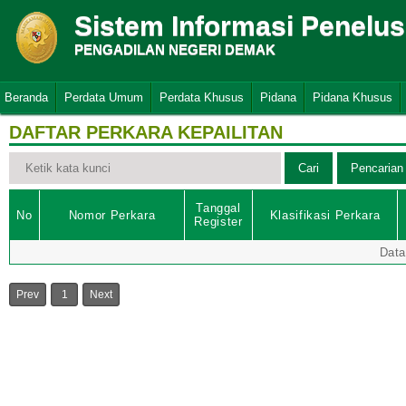
Sistem Informasi Penelu
PENGADILAN NEGERI DEMAK
Beranda
Perdata Umum
Perdata Khusus
Pidana
Pidana Khusus
DAFTAR PERKARA KEPAILITAN
Tanggal
No
Nomor Perkara
Klasifikasi Perkara
Register
Data
Prev
1
Next