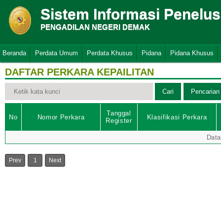
Sistem Informasi Penelu
PENGADILAN NEGERI DEMAK
Beranda
Perdata Umum
Perdata Khusus
Pidana
Pidana Khusus
DAFTAR PERKARA KEPAILITAN
Tanggal
No
Nomor Perkara
Klasifikasi Perkara
Register
Data
Prev
1
Next