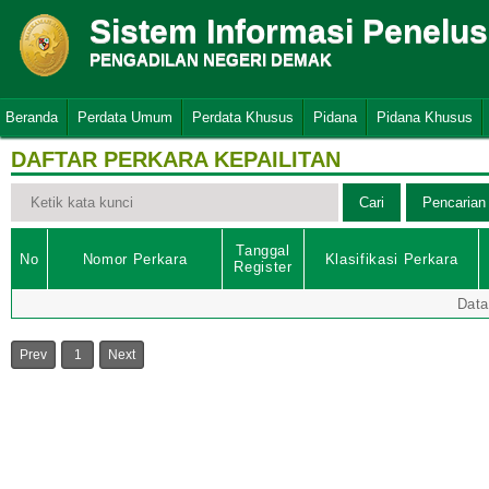
Sistem Informasi Penelu
PENGADILAN NEGERI DEMAK
Beranda
Perdata Umum
Perdata Khusus
Pidana
Pidana Khusus
DAFTAR PERKARA KEPAILITAN
Tanggal
No
Nomor Perkara
Klasifikasi Perkara
Register
Data
Prev
1
Next