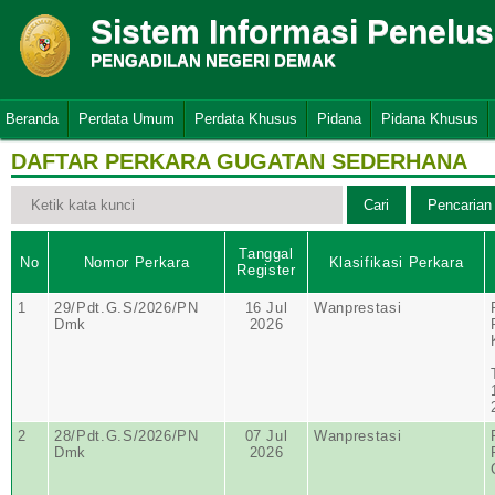
Sistem Informasi Penelu
PENGADILAN NEGERI DEMAK
Beranda
Perdata Umum
Perdata Khusus
Pidana
Pidana Khusus
DAFTAR PERKARA GUGATAN SEDERHANA
Tanggal
No
Nomor Perkara
Klasifikasi Perkara
Register
1
29/Pdt.G.S/2026/PN
16 Jul
Wanprestasi
Dmk
2026
2
28/Pdt.G.S/2026/PN
07 Jul
Wanprestasi
Dmk
2026