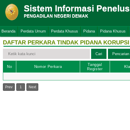
Sistem Informasi Penelu
PENGADILAN NEGERI DEMAK
Beranda
Perdata Umum
Perdata Khusus
Pidana
Pidana Khusus
DAFTAR PERKARA TINDAK PIDANA KORUPSI
Tanggal
No
Nomor Perkara
Kla
Register
Prev
1
Next