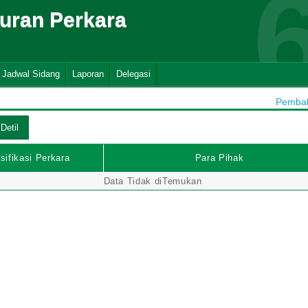
suran Perkara
Jadwal Sidang
Laporan
Delegasi
Pembaha
sifikasi Perkara
Para Pihak
Data Tidak diTemukan