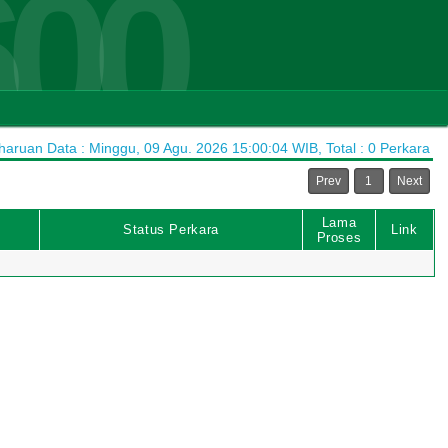
600
ruan Data : Minggu, 09 Agu. 2026 15:00:04 WIB, Total : 0 Perkara
Prev
1
Next
Lama
Status Perkara
Link
Proses