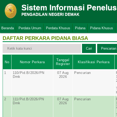
Sistem Informasi Penelu
PENGADILAN NEGERI DEMAK
Beranda
Perdata Umum
Perdata Khusus
Pidana
Pidana Khusus
DAFTAR PERKARA PIDANA BIASA
Tanggal
No
Nomor Perkara
Klasifikasi Perkara
Register
1
110/Pid.B/2026/PN
07 Aug
Pencurian
Dmk
2026
2
111/Pid.B/2026/PN
07 Aug
Pencurian
Dmk
2026