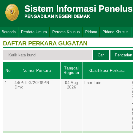
Sistem Informasi Penelu
PENGADILAN NEGERI DEMAK
Beranda
Perdata Umum
Perdata Khusus
Pidana
Pidana Khusus
DAFTAR PERKARA GUGATAN
Tanggal
No
Nomor Perkara
Klasifikasi Perkara
Register
1
44/Pdt.G/2026/PN
04 Aug
Lain-Lain
Dmk
2026