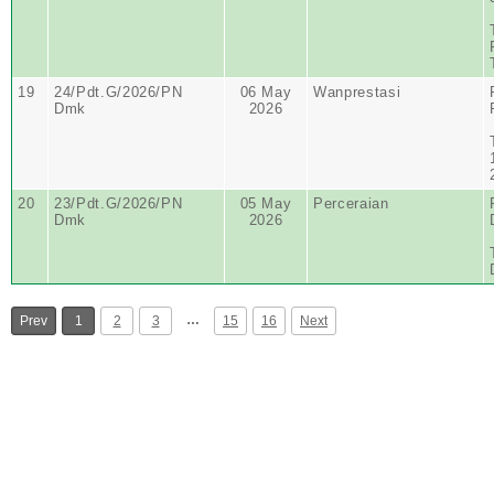
19
24/Pdt.G/2026/PN
06 May
Wanprestasi
Dmk
2026
20
23/Pdt.G/2026/PN
05 May
Perceraian
Dmk
2026
…
Prev
1
2
3
15
16
Next