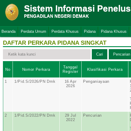
Sistem Informasi Penelu
PENGADILAN NEGERI DEMAK
Beranda
Perdata Umum
Perdata Khusus
Pidana
Pidana Khusus
DAFTAR PERKARA PIDANA SINGKAT
Tanggal
No
Nomor Perkara
Klasifikasi Perkara
Register
1
1/Pid.S/2026/PN Dmk
16 Apr
Penganiayaan
2026
2
1/Pid.S/2022/PN Dmk
29 Jul
Pencurian
2022