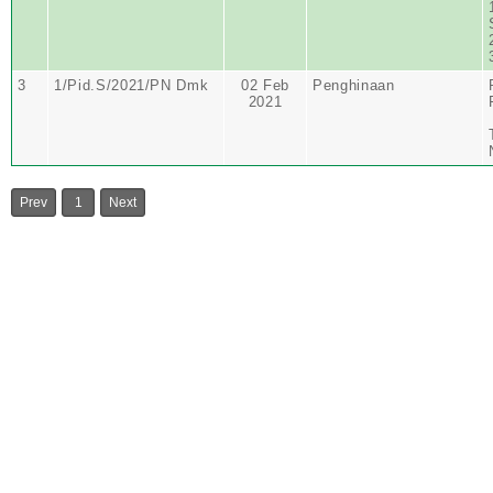
3
1/Pid.S/2021/PN Dmk
02 Feb
Penghinaan
2021
Prev
1
Next