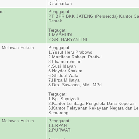
Disamarkan
asi
Penggugat:
PT BPR BKK JATENG (Perseroda) Kantor C
Demak
Tergugat:
1.MASHUDI
2.SRI HARYANTINI
n Melawan Hukum
Penggugat:
1.Yusuf Heru Prabowo
2.Mardiana Rahayu Pratiwi
3.Ilhamurrohman
4.Susi Idayani
5.Haydar Khakim
6.Shidqul Wafa
7.Hirza Millatya
8.Drs. Suwondo, MM. MPd
Tergugat:
1.Bp. Supriyadi
2.Kantor Lembaga Pengelola Dana Koperasi
3.Kantor Pelayanan Kekayaan Negara dan Le
Semarang
n Melawan Hukum
Penggugat:
1.ERPAN
2.PURWATI