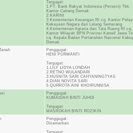
Tergugat:
1.PT. Bank Rakyat Indonesia (Persero) Tbk.
Kantor Cabang Demak
2.KARINI
3.Kementerian Keuangan RI cq. Kantor Pela
Kekayaan Negara dan Lelang Semarang
4.Kementerian Agraria dan Tata Ruang RI cq.
Kantor Wilayah BPN Provinsi Kanwil Jawa T
cq. Kepala Badan Pertanahan Nasional Kabu
Demak
 Tanah
Penggugat:
HENI PURWANTI
Tergugat:
1.LILY LIDYA LONDAH
2.RETNO WULANDARI
3.HUSNITA SARI CAHYANINGTYAS
4.DIAN NOVITA SARI
5.QURROTA AINI KHOIRUNNISA
asi
Penggugat:
KUMAIDAH BINTI JUHDI
Tergugat:
MASROKAH BINTI ROZIKIN
n
Penggugat:
Disamarkan
Tergugat: