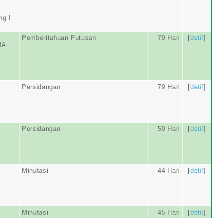
ng I
Pemberitahuan Putusan
79 Hari
[
detil
]
MA
Persidangan
79 Hari
[
detil
]
Persidangan
59 Hari
[
detil
]
Minutasi
44 Hari
[
detil
]
Minutasi
45 Hari
[
detil
]