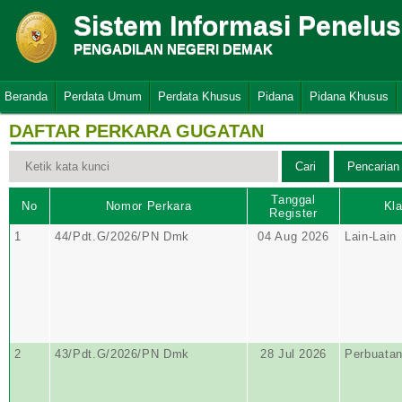
Sistem Informasi Penelu
PENGADILAN NEGERI DEMAK
Beranda
Perdata Umum
Perdata Khusus
Pidana
Pidana Khusus
DAFTAR PERKARA GUGATAN
Tanggal
No
Nomor Perkara
Kla
Register
1
44/Pdt.G/2026/PN Dmk
04 Aug 2026
Lain-Lain
2
43/Pdt.G/2026/PN Dmk
28 Jul 2026
Perbuata