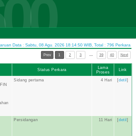
600
ruan Data : Sabtu, 08 Agu. 2026 18:14:50 WIB, Total : 796 Perkara
…
Prev
1
2
3
39
40
Next
Lama
Status Perkara
Link
Proses
Sidang pertama
4 Hari
[
detil
]
FIN
nahan
Persidangan
11 Hari
[
detil
]