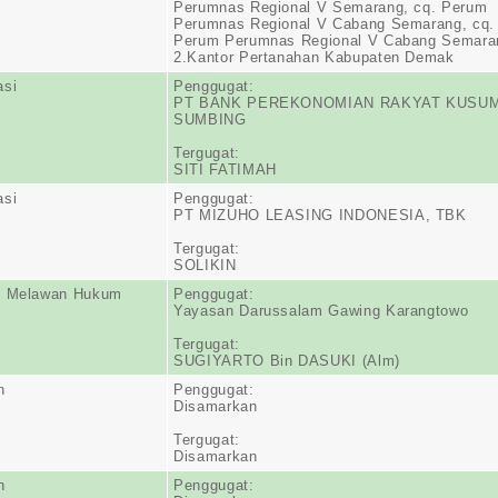
Perumnas Regional V Semarang, cq. Perum
Perumnas Regional V Cabang Semarang, cq.
Perum Perumnas Regional V Cabang Semara
2.Kantor Pertanahan Kabupaten Demak
asi
Penggugat:
PT BANK PEREKONOMIAN RAKYAT KUSU
SUMBING
Tergugat:
SITI FATIMAH
asi
Penggugat:
PT MIZUHO LEASING INDONESIA, TBK
Tergugat:
SOLIKIN
n Melawan Hukum
Penggugat:
Yayasan Darussalam Gawing Karangtowo
Tergugat:
SUGIYARTO Bin DASUKI (Alm)
n
Penggugat:
Disamarkan
Tergugat:
Disamarkan
n
Penggugat: