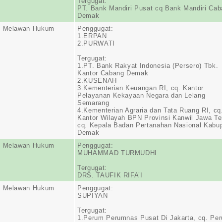
Tergugat:
PT. Bank Mandiri Pusat cq Bank Mandiri Ca
Demak
n Melawan Hukum
Penggugat:
1.ERPAN
2.PURWATI
Tergugat:
1.PT. Bank Rakyat Indonesia (Persero) Tbk.
Kantor Cabang Demak
2.KUSENAH
3.Kementerian Keuangan RI, cq. Kantor
Pelayanan Kekayaan Negara dan Lelang
Semarang
4.Kementerian Agraria dan Tata Ruang RI, cq
Kantor Wilayah BPN Provinsi Kanwil Jawa T
cq. Kepala Badan Pertanahan Nasional Kabu
Demak
n Melawan Hukum
Penggugat:
MUHAMMAD TURMUDHI
Tergugat:
DRS. TAUFIK RIFA’I
n Melawan Hukum
Penggugat:
SUPIYAN
Tergugat:
1.Perum Perumnas Pusat Di Jakarta, cq. Pe