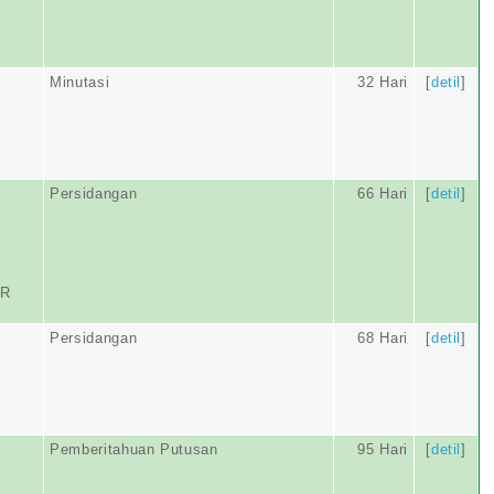
Minutasi
32 Hari
[
detil
]
Persidangan
66 Hari
[
detil
]
OR
Persidangan
68 Hari
[
detil
]
Pemberitahuan Putusan
95 Hari
[
detil
]