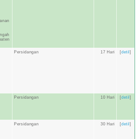
yanan
engah
paten
Persidangan
17 Hari
[
detil
]
Persidangan
10 Hari
[
detil
]
Persidangan
30 Hari
[
detil
]