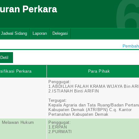
suran Perkara
Jadwal Sidang
Laporan
Delegasi
Pembaha
sifikasi Perkara
Para Pihak
Penggugat:
1.ABDILLAH FALAH KRAMA WIJAYA Bin ARI
2.ISTIANAH Binti ARIFIN
Tergugat:
Kepala Agraria dan Tata Ruang/Badan Perta
Kabupaten Demak (ATR/BPN) C.q. Kantor
Pertanahan Kabupaten Demak
n Melawan Hukum
Penggugat:
1.ERPAN
2.PURWATI