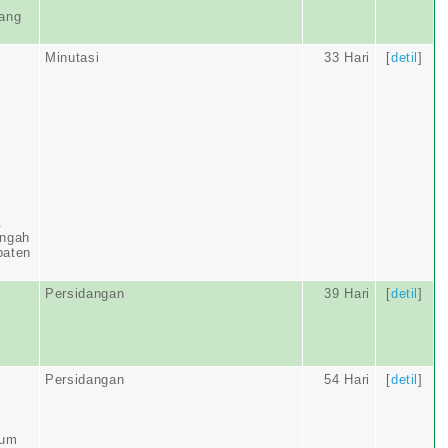
bang
Minutasi
33 Hari
[
detil
]
.
engah
paten
Persidangan
39 Hari
[
detil
]
Persidangan
54 Hari
[
detil
]
rum