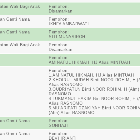
atan Wali Bagi Anak
Pemohon:
Disamarkan
an Ganti Nama
Pemohon:
IKHFA AMBARWATI
an Ganti Nama
Pemohon:
SITI MUNASIROH
atan Wali Bagi Anak
Pemohon:
Disamarkan
Pemohon:
AMINATUL HIKMAH, HJ Alias MINTUAH
Pemohon:
1.AMINATUL HIKMAH, HJ Alias MINTUAH
2.KHOIRUL MUDAH Binti NOOR ROHIM, H (
Alias RASNOMO
3.QUDRIYATUN Binti NOOR ROHIM, H (Alm) 
RASNOMO
4.LUKMANUL HAKIM Bin NOOR ROHIM, H (
Alias RASNOMO
5.MU’ARIFATI DZAKIYAH Binti NOOR ROHIM
(Alm) Alias RASNOMO
an Ganti Nama
Pemohon:
SONHAJI
an Ganti Nama
Pemohon:
DEVI IRIANTI