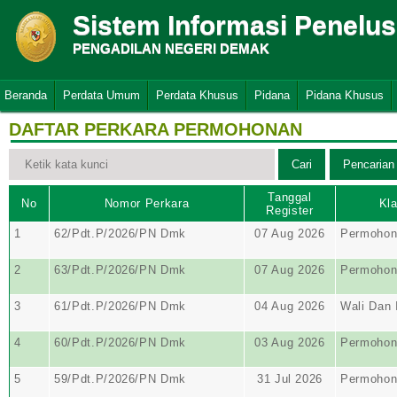
Sistem Informasi Penelu
PENGADILAN NEGERI DEMAK
Beranda
Perdata Umum
Perdata Khusus
Pidana
Pidana Khusus
DAFTAR PERKARA PERMOHONAN
Tanggal
No
Nomor Perkara
Kla
Register
1
62/Pdt.P/2026/PN Dmk
07 Aug 2026
Permohon
2
63/Pdt.P/2026/PN Dmk
07 Aug 2026
Permohon
3
61/Pdt.P/2026/PN Dmk
04 Aug 2026
Wali Dan I
4
60/Pdt.P/2026/PN Dmk
03 Aug 2026
Permohon
5
59/Pdt.P/2026/PN Dmk
31 Jul 2026
Permohon