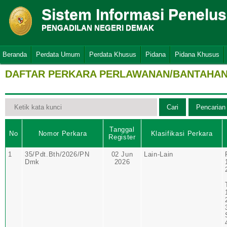
Sistem Informasi Penelu
PENGADILAN NEGERI DEMAK
Beranda
Perdata Umum
Perdata Khusus
Pidana
Pidana Khusus
DAFTAR PERKARA PERLAWANAN/BANTAHAN 
Tanggal
No
Nomor Perkara
Klasifikasi Perkara
Register
1
35/Pdt.Bth/2026/PN
02 Jun
Lain-Lain
Dmk
2026