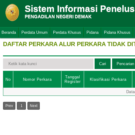
Sistem Informasi Penelu
PENGADILAN NEGERI DEMAK
Beranda
Perdata Umum
Perdata Khusus
Pidana
Pidana Khusus
DAFTAR PERKARA ALUR PERKARA TIDAK D
Tanggal
No
Nomor Perkara
Klasifikasi Perkara
Register
Data
Prev
1
Next