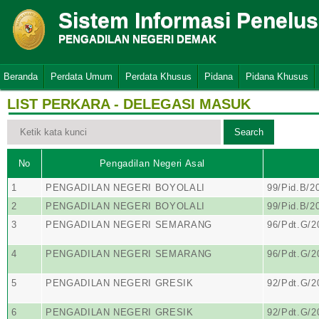
Sistem Informasi Penelu
PENGADILAN NEGERI DEMAK
Beranda
Perdata Umum
Perdata Khusus
Pidana
Pidana Khusus
LIST PERKARA - DELEGASI MASUK
No
Pengadilan Negeri Asal
1
PENGADILAN NEGERI BOYOLALI
99/Pid.B/2
2
PENGADILAN NEGERI BOYOLALI
99/Pid.B/2
3
PENGADILAN NEGERI SEMARANG
96/Pdt.G/
4
PENGADILAN NEGERI SEMARANG
96/Pdt.G/
5
PENGADILAN NEGERI GRESIK
92/Pdt.G/
6
PENGADILAN NEGERI GRESIK
92/Pdt.G/