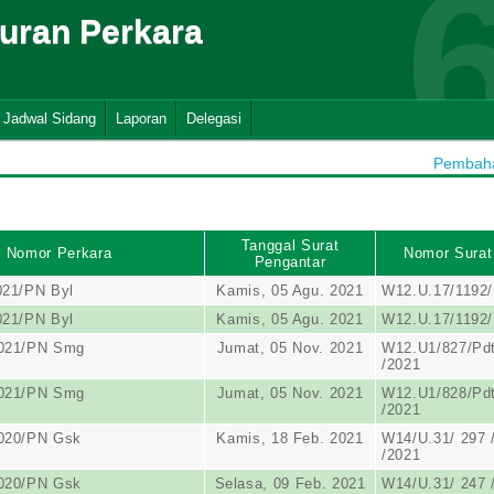
suran Perkara
Jadwal Sidang
Laporan
Delegasi
Pembahar
Tanggal Surat
Nomor Perkara
Nomor Surat
Pengantar
021/PN Byl
Kamis, 05 Agu. 2021
W12.U.17/1192/
021/PN Byl
Kamis, 05 Agu. 2021
W12.U.17/1192/
2021/PN Smg
Jumat, 05 Nov. 2021
W12.U1/827/Pdt
/2021
2021/PN Smg
Jumat, 05 Nov. 2021
W12.U1/828/Pdt
/2021
2020/PN Gsk
Kamis, 18 Feb. 2021
W14/U.31/ 297 /
/2021
2020/PN Gsk
Selasa, 09 Feb. 2021
W14/U.31/ 247 /