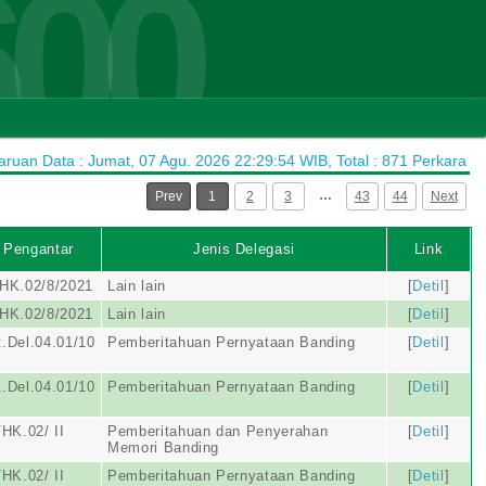
600
uan Data : Jumat, 07 Agu. 2026 22:29:54 WIB, Total : 871 Perkara
…
Prev
1
2
3
43
44
Next
 Pengantar
Jenis Delegasi
Link
HK.02/8/2021
Lain lain
[
Detil
]
HK.02/8/2021
Lain lain
[
Detil
]
.Del.04.01/10
Pemberitahuan Pernyataan Banding
[
Detil
]
.Del.04.01/10
Pemberitahuan Pernyataan Banding
[
Detil
]
HK.02/ II
Pemberitahuan dan Penyerahan
[
Detil
]
Memori Banding
HK.02/ II
Pemberitahuan Pernyataan Banding
[
Detil
]