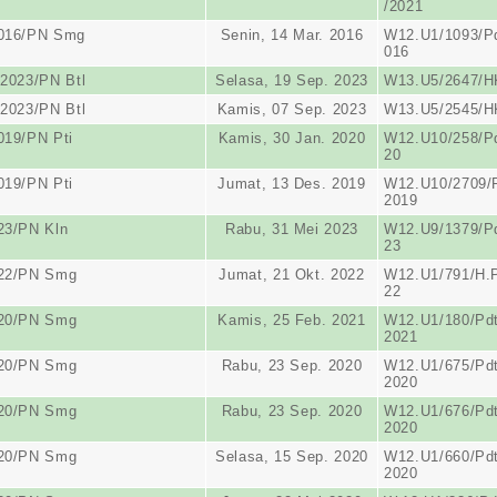
/2021
2016/PN Smg
Senin, 14 Mar. 2016
W12.U1/1093/Pd
016
/2023/PN Btl
Selasa, 19 Sep. 2023
W13.U5/2647/H
/2023/PN Btl
Kamis, 07 Sep. 2023
W13.U5/2545/H
019/PN Pti
Kamis, 30 Jan. 2020
W12.U10/258/Pd
20
019/PN Pti
Jumat, 13 Des. 2019
W12.U10/2709/P
2019
23/PN Kln
Rabu, 31 Mei 2023
W12.U9/1379/Pd
23
022/PN Smg
Jumat, 21 Okt. 2022
W12.U1/791/H.P
22
020/PN Smg
Kamis, 25 Feb. 2021
W12.U1/180/Pdt
2021
020/PN Smg
Rabu, 23 Sep. 2020
W12.U1/675/Pdt
2020
020/PN Smg
Rabu, 23 Sep. 2020
W12.U1/676/Pdt
2020
020/PN Smg
Selasa, 15 Sep. 2020
W12.U1/660/Pdt
2020