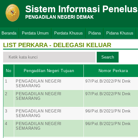
Sistem Informasi Penelu
PENGADILAN NEGERI DEMAK
Beranda
Perdata Umum
Perdata Khusus
Pidana
Pidana Khusus
LIST PERKARA - DELEGASI KELUAR
No
Pengadilan Negeri Tujuan
Nomor Perkara
1
PENGADILAN NEGERI
97/Pid.B/2022/PN Dmk
SEMARANG
2
PENGADILAN NEGERI
97/Pid.B/2022/PN Dmk
SEMARANG
3
PENGADILAN NEGERI
96/Pid.B/2021/PN Dmk
SEMARANG
4
PENGADILAN NEGERI
96/Pid.B/2021/PN Dmk
SEMARANG