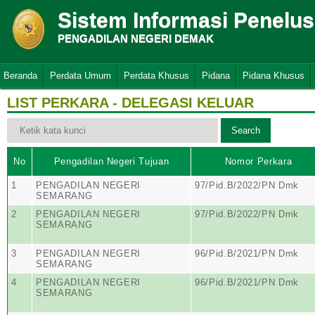
Sistem Informasi Penelu
PENGADILAN NEGERI DEMAK
Beranda
Perdata Umum
Perdata Khusus
Pidana
Pidana Khusus
LIST PERKARA - DELEGASI KELUAR
No
Pengadilan Negeri Tujuan
Nomor Perkara
1
PENGADILAN NEGERI
97/Pid.B/2022/PN Dmk
SEMARANG
2
PENGADILAN NEGERI
97/Pid.B/2022/PN Dmk
SEMARANG
3
PENGADILAN NEGERI
96/Pid.B/2021/PN Dmk
SEMARANG
4
PENGADILAN NEGERI
96/Pid.B/2021/PN Dmk
SEMARANG